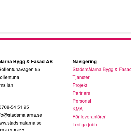
larna Bygg & Fasad AB
Navigering
Sollentunavägen 55
Stadsmålarna Bygg & Fasa
ollentuna
Tjänster
ms län
Projekt
Partners
Personal
 0708-54 51 95
KMA
nfo@stadsmalarna.se
För leverantörer
ww.stadsmalarna.se
Lediga jobb
556419-5427