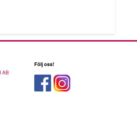
Följ oss!
d AB