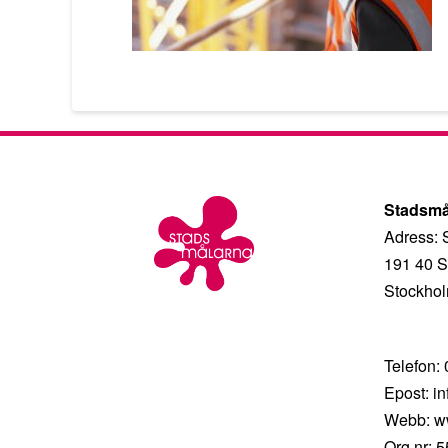
Stadsmå
Adress: 
191 40 S
Stockhol
Telefon:
Epost: i
Webb: w
Org.nr: 