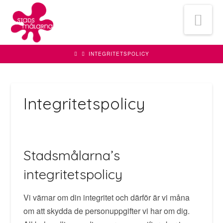
Stadsmålarna
Na
Bygg
INTEGRITETSPOLICY
&
Integritetspolicy
Fasad
AB
Stadsmålarna’s
integritetspolicy
Vi värnar om din integritet och därför är vi måna
om att skydda de personuppgifter vi har om dig.