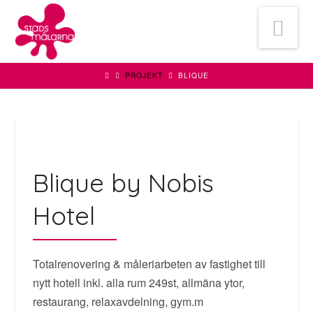
Stadsmålarna
Na
Bygg
PROJEKT
BLIQUE
&
Fasad
Blique by Nobis
AB
Hotel
Totalrenovering & måleriarbeten av fastighet till
nytt hotell inkl. alla rum 249st, allmäna ytor,
restaurang, relaxavdelning, gym.m