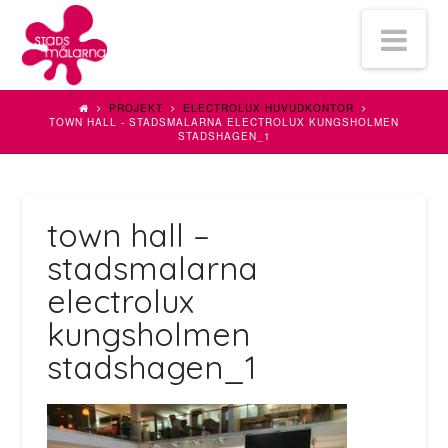
Stadsmålarna
Na
Bygg
PROJEKT
ELECTROLUX HUVUDKONTOR
TOWN HALL - STADSMALARNA ELECTROLUX KUNGSHOLMEN
STADSHAGEN_1
&
Fasad
town hall –
stadsmalarna
AB
electrolux
kungsholmen
stadshagen_1