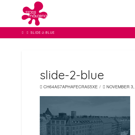
Stadsmålar
Bygg
SLIDE-2-BLUE
&
Fasad
slide-2-blue
AB
CH64AS7APHAFECRAS5XE
NOVEMBER 3,