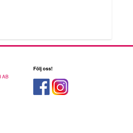
Följ oss!
d AB