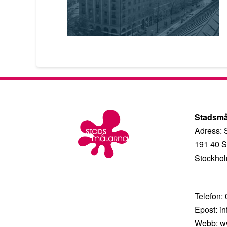
Stadsmå
Adress: 
191 40 S
Stockhol
Telefon:
Epost: i
Webb: w