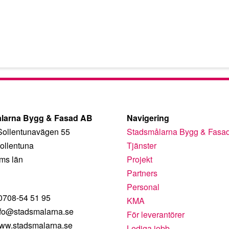
larna Bygg & Fasad AB
Navigering
Sollentunavägen 55
Stadsmålarna Bygg & Fasa
ollentuna
Tjänster
ms län
Projekt
Partners
Personal
 0708-54 51 95
KMA
nfo@stadsmalarna.se
För leverantörer
ww.stadsmalarna.se
Lediga jobb